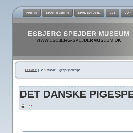
Forside
KFUM Spejderne
KFUK spejderne
DDS
DDP
ESBJERG SPEJDER MUSEUM
WWW.ESBJERG-SPEJDERMUSEUM.DK
Forside
| Det Danske Pigespejderkorps
DET DANSKE PIGESP