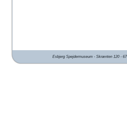
Esbjerg Spejdermuseum - Skrænten 120 - 670