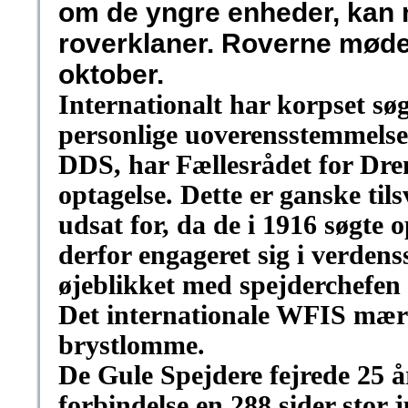
om de yngre enheder, kan 
roverklaner. Roverne mødes 
oktober.
Internationalt har korpset s
personlige uoverensstemmelse
DDS, har Fællesrådet for Dren
optagelse. Dette er ganske ti
udsat for, da de i 1916 søgte 
derfor engageret sig i verdens
øjeblikket med spejderchefen 
Det internationale WFIS mærk
brystlomme.
De Gule Spejdere fejrede 25 å
forbindelse en 288 sider stor