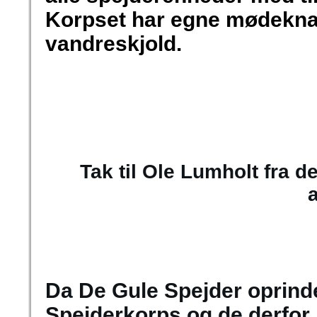
Korpset har egne mødekn
vandreskjold.
Tak til Ole Lumholt fra de
a
Da De Gule Spejder oprinde
Spejderkorps og de derfor 