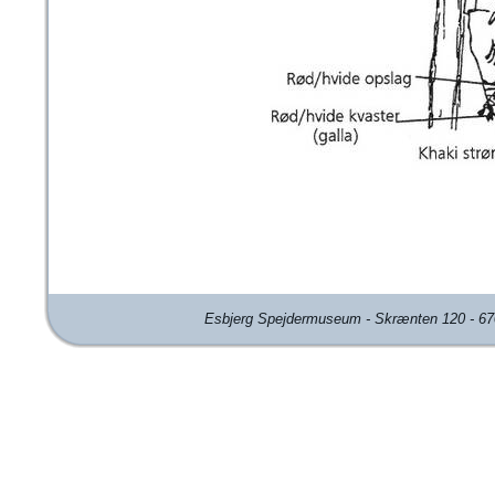
Esbjerg Spejdermuseum - Skrænten 120 - 670