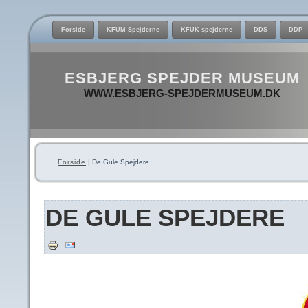
Forside
KFUM Spejderne
KFUK spejderne
DDS
DDP
ESBJERG SPEJDER MUSEUM
WWW.ESBJERG-SPEJDERMUSEUM.DK
Forside
| De Gule Spejdere
DE GULE SPEJDERE