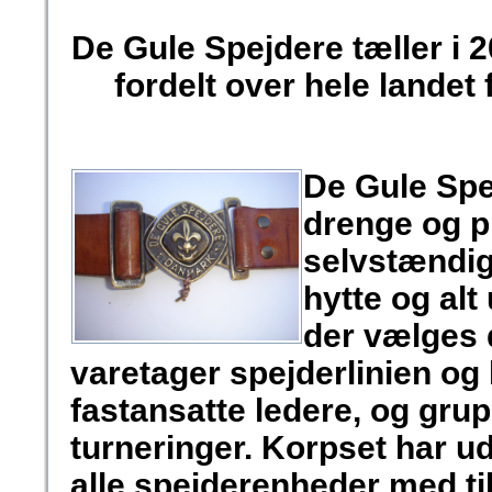
De Gule Spejdere tæller i 2
fordelt over hele landet f
De Gule Spe
drenge og pi
selvstændig
hytte og alt
der vælges 
varetager spejderlinien og 
fastansatte ledere, og grupp
turneringer. Korpset har u
alle spejderenheder med t