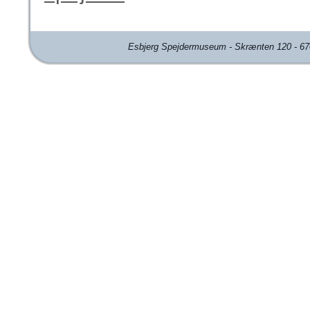
Esbjerg Spejdermuseum - Skrænten 120 - 670