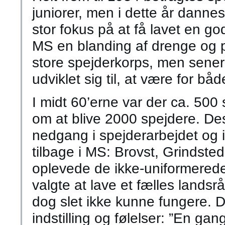
juniorer, men i dette år dannes
stor fokus på at få lavet en g
MS en blanding af drenge og pi
store spejderkorps, men senere
udviklet sig til, at være for bå
I midt 60’erne var der ca. 500
om at blive 2000 spejdere. D
nedgang i spejderarbejdet og 
tilbage i MS: Brovst, Grindst
oplevede de ikke-uniformerede
valgte at lave et fælles landsr
dog slet ikke kunne fungere. De
indstilling og følelser: ”En gan