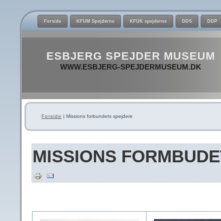
Forside
KFUM Spejderne
KFUK spejderne
DDS
DDP
ESBJERG SPEJDER MUSEUM
WWW.ESBJERG-SPEJDERMUSEUM.DK
Forside
| Missions forbundets spejdere
MISSIONS FORMBUDE