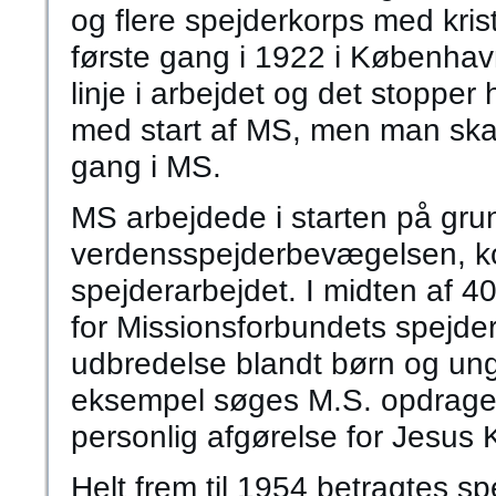
og flere spejderkorps med kris
første gang i 1922 i Københav
linje i arbejdet og det stopper
med start af MS, men man skal h
gang i MS.
MS arbejdede i starten på gru
verdensspejderbevægelsen, kom
spejderarbejdet. I midten af 40
for Missionsforbundets spejde
udbredelse blandt børn og ung
eksempel søges M.S. opdraget t
personlig afgørelse for Jesus Kri
Helt frem til 1954 betragtes 