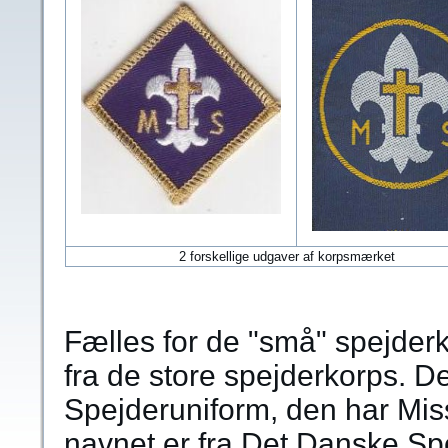
2 forskellige udgaver af korpsmærket
Fælles for de "små" spejderk
fra de store spejderkorps. 
Spejderuniform, den har Mi
navnet er fra Det Danske Spe