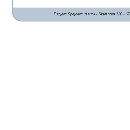
Esbjerg Spejdermuseum - Skrænten 120 - 670