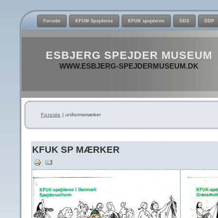
Forside
KFUM Spejderne
KFUK spejderne
DDS
DDP
ESBJERG SPEJDER MUSEUM
WWW.ESBJERG-SPEJDERMUSEUM.DK
Forside
| uniformsmærker
KFUK SP MÆRKER