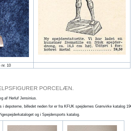
nr. 10
ÆLPSFIGURER PORCELÆN.
æg af Herluf Jensinius.
 i depoterne, billedet neden for er fra KFUK spejdernes Grønvirke katalog 19
igespejderkataloget og i Spejdersports katalog.