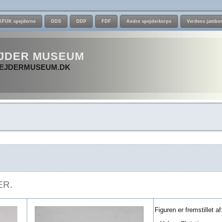
KFUK spejderne
DDS
DDP
FDF
Andre spejderkorps
Verdens jambor
JDER MUSEUM
EJDERMUSEUM.DK
ER.
Figuren er fremstillet af