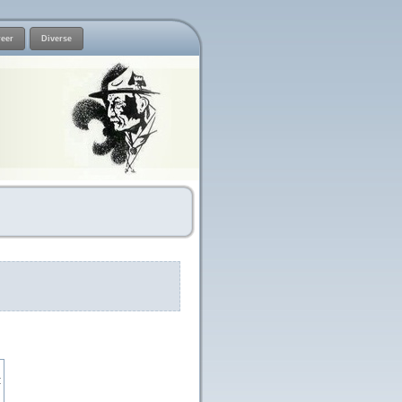
eer
Diverse
: